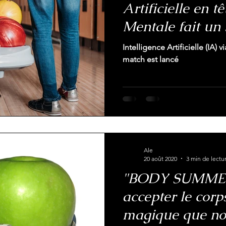
Artificielle en t
Mentale fait un 
s'impose comme 
Intelligence Artificielle (IA) 
2025!
match est lancé
Ale
20 août 2020
3 min de lectu
"BODY SUMMER
accepter le cor
magique que n