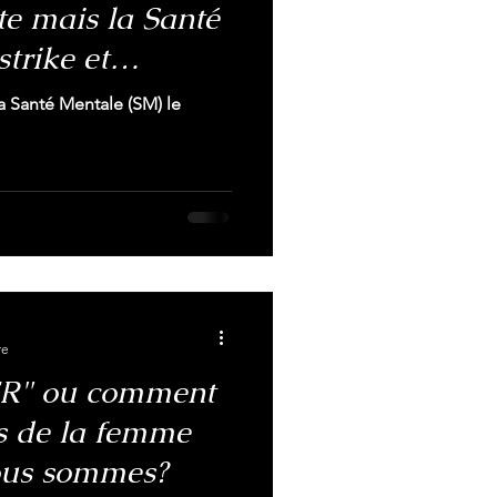
ête mais la Santé
strike et
LA priorité en
via Santé Mentale (SM) le
re
" ou comment
ps de la femme
ous sommes?