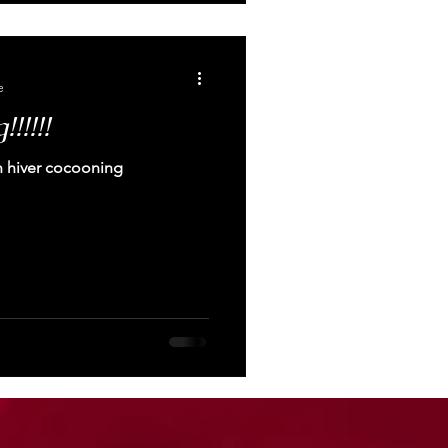
e
!!!!!
n hiver cocooning