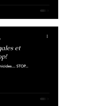
e
ales et
op!
icides.... STOP...