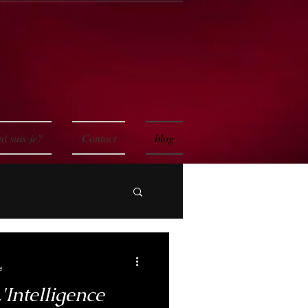
i suis-je?
Contact
blog
e
Intelligence