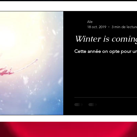
Ale
18 oct. 2019
3 min de lectur
Winter is coming!
Cette année on opte pour u