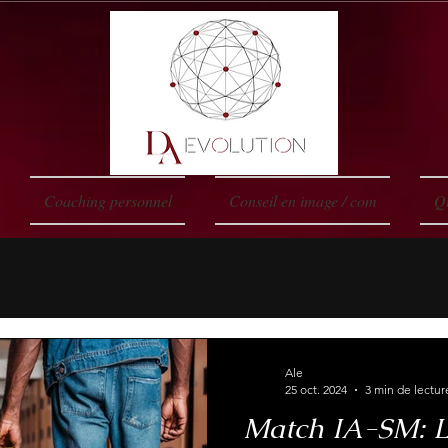
Coaching personnel
Conseil en image / com
Qu
Ale
25 oct. 2024
3 min de lectur
Match IA-SM: L'